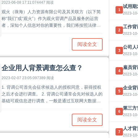
2023-06-08 17:11:07
4447 阅读
试用期
1
观火（珠海）人力资源有限公司及其关联方（以下简
2023-10-
称“我们”或“观火”）作为观火背调产品及服务的运营
者，深知个人信息对你的重要性，我们将按照法律法
工作背
2
规的规定，保护你的个人信息及隐私安全。我们制定
2023-10-
本隐私政策并希望提示你了解下述内容，以便作出适
阅读全文
当选择.......
公司人
3
2023-10-
企业用人背景调查怎么查？
雇员背
4
2023-10-
2023-02-07 23:05:09
7389 阅读
1. 背调公司首先会征求候选人的授权同意，获得授权
企业背
5
之后才会进行调查。 2. 背调公司通常会先对候选人的
2023-10-
基础可观信息进行调查，一般是通过互联网大数据的
形式，对接官方数据库核验候选人的身份信息，学历
第三方
6
背景，职业资格，商业利益冲突，社会不良信息等内
2023-10-
阅读全文
容。......
人才背
7
2023-10-