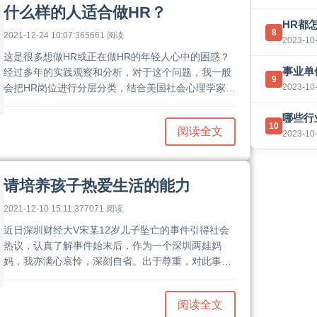
什么样的人适合做HR？
HR都
8
2021-12-24 10:07:36
5661 阅读
2023-10-
这是很多想做HR或正在做HR的年轻人心中的困惑？
事业单
经过多年的实践观察和分析，对于这个问题，我一般
9
会把HR岗位进行分层分类，结合美国社会心理学家麦
2023-10-
可利兰博士的Competency Model（能力素质模
哪些行
型），从相应HR岗位所需的专业知识、技能要求、职
10
阅读全文
业素养三个方面进行分析。......
2023-10-
请培养孩子热爱生活的能力
2021-12-10 15:11:37
7071 阅读
近日深圳财经大V宋某12岁儿子坠亡的事件引得社会
热议，认真了解事件始末后，作为一个深圳两娃妈
妈，我亦满心哀怜，深刻自省。出于尊重，对此事件
我不作评论。经过对自身过往教育方法的反省和思
考，我认识到，作为父母，我们把孩子带到这个大千
阅读全文
世界，除了给他们最好的疼爱和教育，一定还要从小