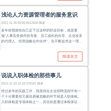
培养他们热爱生活的能力。......
浅论人力资源管理者的服务意识
2021-11-26 00:00:00
12830 阅读
多年前我曾给自己定下过这样的职业目标，就是要
做“人事实务操作的专家、员工成长的向导、企业改革
的代理人、经营战略合作伙伴”。在不断追求这一理想
的职业道路上，我深深体会到，对于一个优秀的人力
资源管理者，战略高度和创新能力固然可贵，但服务
阅读全文
意识与服务能力同样重要，人力资源的管理与服务应
该相辅相成。......
说说入职体检的那些事儿
2021-11-19 15:33:37
6187 阅读
经过多年的实践工作，我觉得在企业招聘流程中有一
个十分重要却又最容易被忽略的环节就是入职体检。
入职体检是专项体检之一，其目的是通过体检保证应
聘人员的身体状况适合其应聘的岗位工作，在未来的