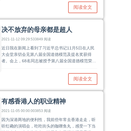
集体生活中不会造成传染病流行，也不会因其个人身
阅读全文
体原因影响他人，其重要性不言而喻。但在实际的招
聘环节中，入职体检经常会因为各种原因被忽略而给
用人单位带来不必要的损失。......
决不放弃的母亲都是超人
2021-11-12 09:29:53
3849 阅读
近日我在新闻上看到了习近平总书记11月5日在人民
大会堂亲切会见第八届全国道德模范及提名奖获得
者。会上，68名同志被授予第八届全国道德模范荣誉
称号，254名同志被授予第八届全国道德模范提名
奖。其中有一位荣获提名奖的人让我十分感动，她是
阅读全文
佛山市南海区西樵中心小学科研主任、特殊教育教师
陈燕梅。通过认真查阅南海政府网站相关资讯，了解
了与我同龄的陈老师的感人事迹后，作为两个孩子母
亲的我被深深打动了。我想说，这......
有感香港人的职业精神
2021-11-05 00:00:00
3853 阅读
因为深港两地的便利性，我前些年常去香港走走，听
听红磡的演唱会，吃吃街头的咖喱鱼丸，感受一下当