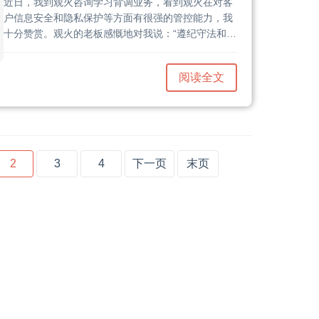
近日，我到观火咨询学习背调业务，看到观火在对客
户信息安全和隐私保护等方面有很强的管控能力，我
十分赞赏。观火的老板感慨地对我说：“遵纪守法和安
全管理是我们公司的底线，我们一定会始终坚守底
线！”确实如此，坚守好底线，这对企业是生命线，对
阅读全文
个人更是关乎一生。......
2
3
4
下一页
末页