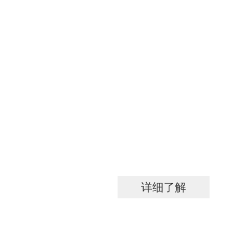
只需姓名与手机
即可开始背调
我们将代表你向申请人联络,邀请
详细了解