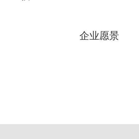
企业愿景
严格、客观、高效、安
做严格、公正的第三方员工背景
不玩资本、不玩套路、踏踏实实做调查，
好人