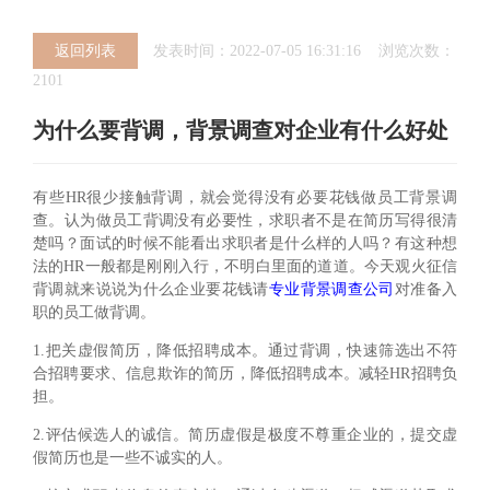
返回列表
发表时间：2022-07-05 16:31:16 浏览次数：
2101
为什么要背调，背景调查对企业有什么好处
有些HR很少接触背调，就会觉得没有必要花钱做员工背景调
查。认为做员工背调没有必要性，求职者不是在简历写得很清
楚吗？面试的时候不能看出求职者是什么样的人吗？有这种想
法的HR一般都是刚刚入行，不明白里面的道道。今天观火征信
背调就来说说为什么企业要花钱请
专业背景调查公司
对准备入
职的员工做背调。
1.把关虚假简历，降低招聘成本。通过背调，快速筛选出不符
合招聘要求、信息欺诈的简历，降低招聘成本。减轻HR招聘负
担。
2.评估候选人的诚信。简历虚假是极度不尊重企业的，提交虚
假简历也是一些不诚实的人。