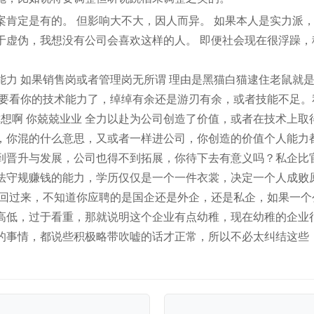
案肯定是有的。 但影响大不大，因人而异。 如果本人是实力派
于虚伪，我想没有公司会喜欢这样的人。 即便社会现在很浮躁，
能力 如果销售岗或者管理岗无所谓 理由是黑猫白猫逮住老鼠就
这要看你的技术能力了，绰绰有余还是游刃有余，或者技能不足。
你想啊 你兢兢业业 全力以赴为公司创造了价值，或者在技术上
，你混的什么意思，又或者一样进公司，你创造的价值个人能力
到晋升与发展，公司也得不到拓展，你待下去有意义吗？私企比
法守规赚钱的能力，学历仅仅是一个一件衣裳，决定一个人成败
再回过来，不知道你应聘的是国企还是外企，还是私企，如果一个
高低，过于看重，那就说明这个企业有点幼稚，现在幼稚的企业
的事情，都说些积极略带吹嘘的话才正常，所以不必太纠结这些