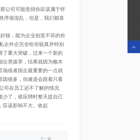
，那公司可能觉得你应该属于怀
秩序很混乱，但是，我们都喜
是好猫，能为企业创造不菲的价
私企外企完全给你较真并特别

取得了重大突破，过来一个新的
都出类拔萃，结果就因为榆木
官场或者国企最重要的一点就
原因很多，你难道会跟着只看
公司在员工还不了解的情况
很少了，谁应聘时整天提自己
，应该影响不大。收起
下一篇