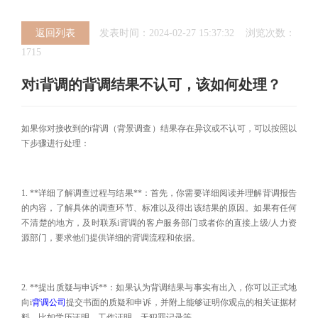
返回列表
发表时间：2024-02-27 15:37:32 浏览次数：
1715
对i背调的背调结果不认可，该如何处理？
如果你对接收到的i背调（背景调查）结果存在异议或不认可，可以按照以
下步骤进行处理：
1. **详细了解调查过程与结果**：首先，你需要详细阅读并理解背调报告
的内容，了解具体的调查环节、标准以及得出该结果的原因。如果有任何
不清楚的地方，及时联系i背调的客户服务部门或者你的直接上级/人力资
源部门，要求他们提供详细的背调流程和依据。
2. **提出质疑与申诉**：如果认为背调结果与事实有出入，你可以正式地
向i
背调公司
提交书面的质疑和申诉，并附上能够证明你观点的相关证据材
料，比如学历证明、工作证明、无犯罪记录等。