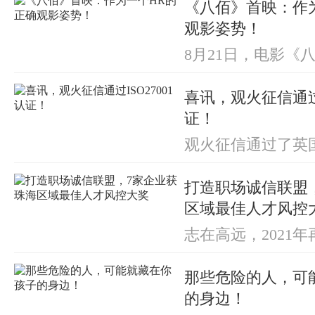
《八佰》首映：作
观影姿势！
8月21日，电影《
这部搁浅了数年的
影，终上荧幕。仅
喜讯，观火征信通过I
计，票房就已经突
证！
观火征信通过了英国标
颁发的ISO2700
认证。这意味着观
打造职场诚信联盟
ISO27001认证
着观火征信的信息
区域最佳人才风控
达到了国际标准。..
志在高远，2021
那些危险的人，可
的身边！