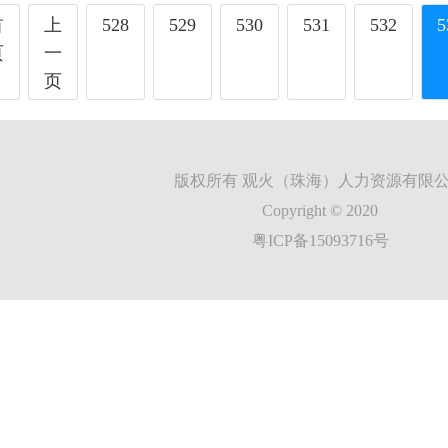
首
上
528
529
530
531
532
5
页
一
页
版权所有 观火（珠海）人力资源有限
Copyright © 2020
粤ICP备15093716号