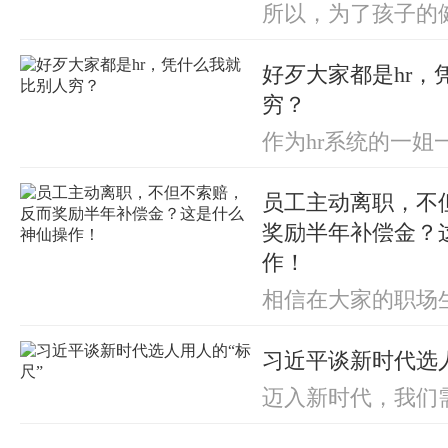
所以，为了孩子的
的时间和金钱，我
出。
好歹大家都是hr，
穷？
作为hr系统的一姐
是功成名就，高薪
万，看谁不爽轰谁
员工主动离职，不
活有木有！
奖励半年补偿金？
作！
相信在大家的职场
要经历几次跳槽。
在互联网行业里，
习近平谈新时代选人
槽跳出来的。
迈入新时代，我们
才呢？