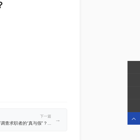
？
下一篇

→
调查求职者的“真与假”？...