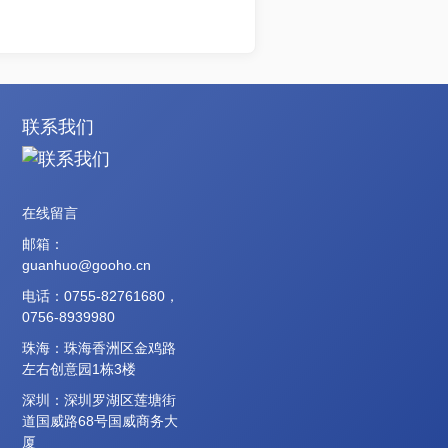
联系我们
在线留言
邮箱：
guanhuo@gooho.cn
电话：0755-82761680，
0756-8939980
珠海：珠海香洲区金鸡路
左右创意园1栋3楼
深圳：深圳罗湖区莲塘街
道国威路68号国威商务大
厦