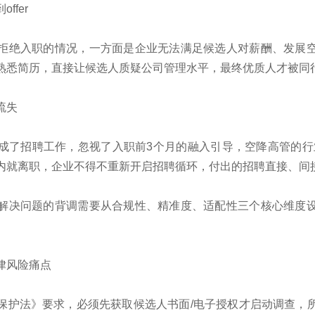
fer
拒绝入职的情况，一方面是企业无法满足候选人对薪酬、发展
熟悉简历，直接让候选人质疑公司管理水平，最终优质人才被同
流失
了招聘工作，忽视了入职前3个月的融入引导，空降高管的行业“
内就离职，企业不得不重新开启招聘循环，付出的招聘直接、间
解决问题的背调需要从合规性、精准度、适配性三个核心维度
律风险痛点
保护法》要求，‌必须先获取候选人书面/电子授权‌才启动调查，