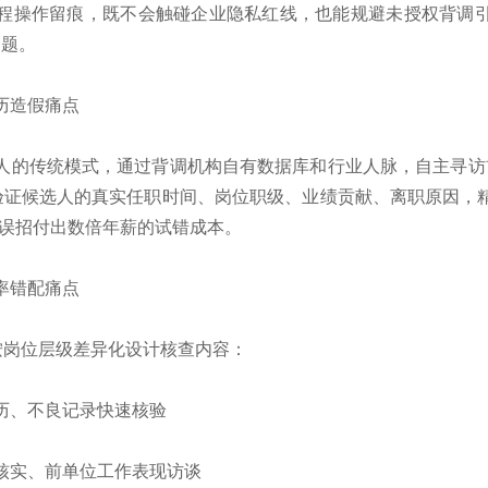
程操作留痕，既不会触碰企业隐私红线，也能规避未授权背调
问题。
历造假痛点
人的传统模式，通过背调机构自有数据库和行业人脉，‌自主寻访
验证候选人的真实任职时间、岗位职级、业绩贡献、离职原因，精
因误招付出数倍年薪的试错成本。
率错配痛点
按岗位层级差异化设计核查内容：
历、不良记录快速核验
核实、前单位工作表现访谈