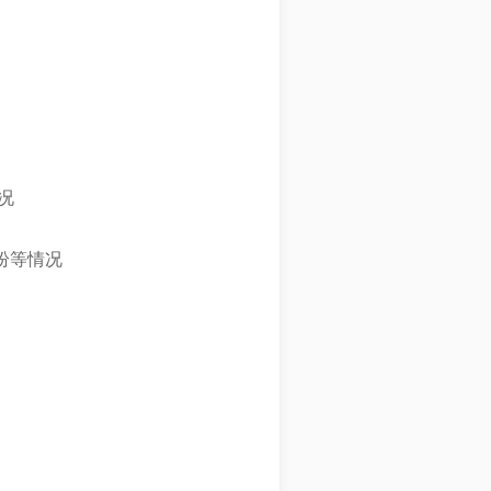
况
纷等情况