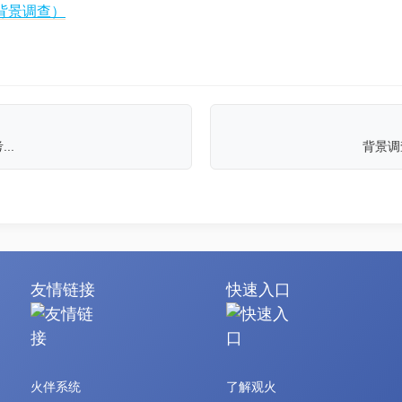
背景调查）
..
背景调
友情链接
快速入口
火伴系统
了解观火