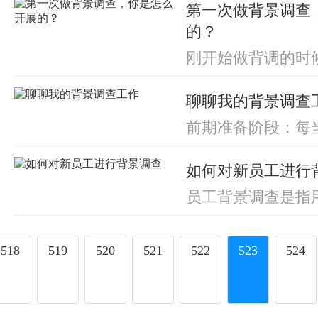
10%的部分用开放
第一次做背景调查
事都是怎么背调 
面/负面的诱导性
调...
的？
免获得有倾向性的答案
刚开始做背调的时
得很不好意思，陌
你呢，但是没有办
聊聊我的背景调查
的，就得想办法做
自己做背调，自己
前期准备阶段：每
度。后来就态度很
都会认真和招聘顾
巧后，感觉就没有那么
户的行业、经营情
如何对新员工进行
到HR的电话，我
HR沟通，详细了
员工背景调查是指
机、与被调的工作
种合理合法的途径
度，对于人才的了
的个人履历信息的
度等等。这些都是
它是保证招聘质量
518
519
520
521
522
523
524
接这一份报告的依
一。...
整理我们接到的资
《人才授权书》、
表》、《人才简历》