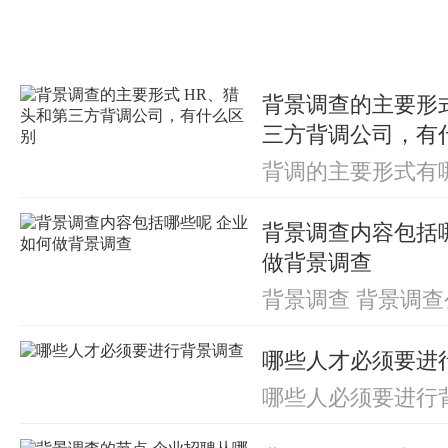
背景调查的主要形式
三方背调公司，有
背调的主要形式有
式主要包括：电话
和委托调查机构调
背景调查内容包括
司，分别可能由H
背调公司来执行。
做背景调查
方背调公司，有什
背景调查 背景调查
你的时间比较仓促
的内容 银行背景调
给TA本人来查你
调查包括哪些 背
限，除了根据你提
哪些人才必须要进
容 项目背景包括哪
问你上家公司的主
景调查内容 背景包括
更多的方法和手段
哪些人必须要进行
部分公司也会采用，但
几千的小兵呢？从
每个即将入职的员