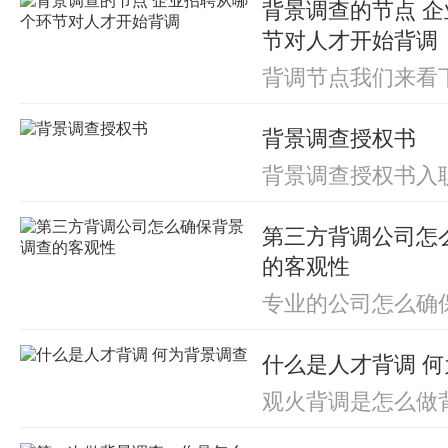
背景调查的节点 
景调查。但是，许
原因，一般只对关
节对人才开始背调
位进行背调，公司
背调节点我们来看
常规要进行背调：
一个岗位，到新人
交道的人（比如客
个岗位，这是一个
等）客户是每个企
背景调查授权书
述如下示意图：招
如果在业务部门里
选简历—>初试—>
司机密，职业道德
背景调查授权书入
A（薪水调查）—>
公司造成巨大的损失
是什么意思 公司要
Offer—>背景调
背调公司授权书 
>录用入职—>背景
第三方背调公司怎
定会背调吗 民生
景调查完成）—>试
书 银行委托第三方
的客观性
作...
查同意书 填了背景调
专业的公司怎么确
呢？ 为了避免主
背景调查结果更客
什么是人才背调 
查时，专业的背调
企业的人力资源部
观火背调是怎么做
上级主管、同事和
怎么做 深圳在职人
1、90%的问题使
背人才舒服 软件工